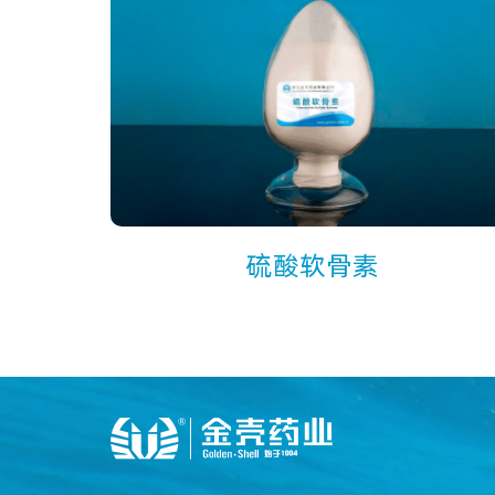
硫酸软骨素