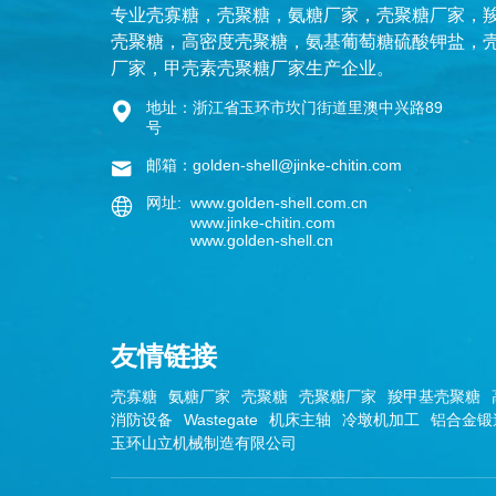
专业
壳寡糖
，
壳聚糖
，
氨糖厂家
，
壳聚糖厂家
，
壳聚糖
，
高密度壳聚糖
，
氨基葡萄糖硫酸钾盐
，
厂家
，
甲壳素壳聚糖厂家
生产企业。
地址：浙江省玉环市坎门街道里澳中兴路89
号
邮箱：golden-shell@jinke-chitin.com
网址: www.golden-shell.com.cn
www.jinke-chitin.com
www.golden-shell.cn
友情链接
壳寡糖
氨糖厂家
壳聚糖
壳聚糖厂家
羧甲基壳聚糖
消防设备
Wastegate
机床主轴
冷墩机加工
铝合金锻
玉环山立机械制造有限公司