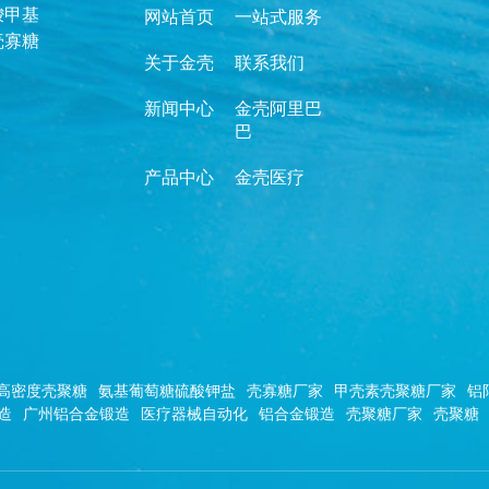
羧甲基
网站首页
一站式服务
壳寡糖
关于金壳
联系我们
新闻中心
金壳阿里巴
巴
产品中心
金壳医疗
高密度壳聚糖
氨基葡萄糖硫酸钾盐
壳寡糖厂家
甲壳素壳聚糖厂家
铝
造
广州铝合金锻造
医疗器械自动化
铝合金锻造
壳聚糖厂家
壳聚糖