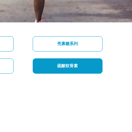
壳寡糖系列
硫酸软骨素